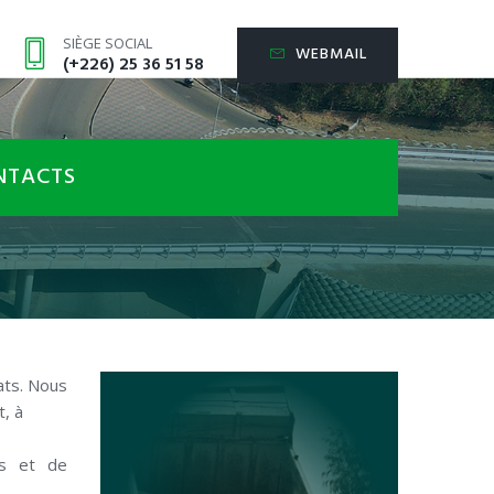
SIÈGE SOCIAL
WEBMAIL
(+226) 25 36 51 58
NTACTS
ats. Nous
, à
es et de